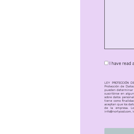
I have read
LEY PROTECCIÓN DE 
Protección de Datos
pueden determinar l
suscribirse en algun
sobre datos personal
tiene como finalida
aceptan que los dato
de la empresa. Los
info@nortycod.com, i