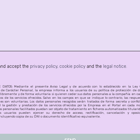
 and accept the
privacy policy,
cookie policy
and the
legal notice.
DATOS: Mediante el presente Aviso Legal y de acuerdo con lo establecido en la Ley O
 de Carácter Personal, la empresa informa a los usuarios de su política de protección de da
ibremente y de forma voluntaria si quieren ceder sus datos personales a la compañía en cas
os de los servicios ofrecidos. Salvo en los campos en que se indique lo contrario, las respu
es son voluntarias. Los datos personales recogidos serán tratados de forma secreta y confi
d la gestión y prestación de los servicios ofrecidos por la Empresa en el Portal en cada m
s personales facilitados puedan ser objeto de tratamiento en ficheros automatizados titulari
 usuarios pueden ejercer su derecho de acceso, rectificación, cancelación y oposi
ncluyendo copia de su DNI o documento identificativo equivalente.