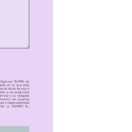
rgánica 15/1999, de
tos, en la que ellos
o de darse de alta o
estas a las preguntas
dencial y su recogida
omento. Los usuarios
dad y responsabilidad
ción a: ESVIRCO SL,