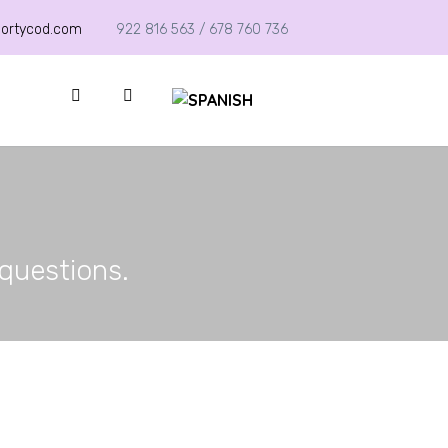
nortycod.com
922 816 563 / 678 760 736
 questions.