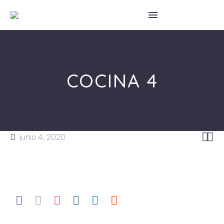
COCINA 4


junio 4, 2020